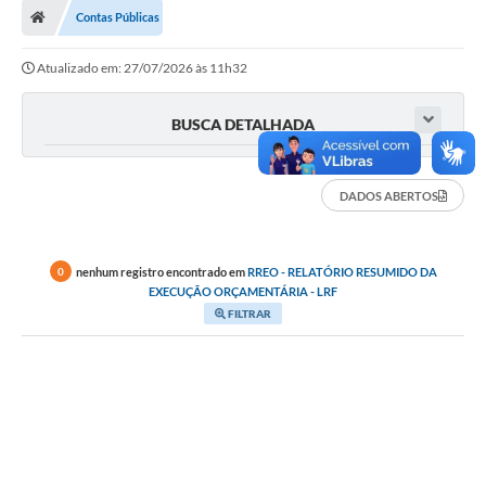
Contas Públicas
LICITAÇÕES E CONTRATOS
Atualizado em: 27/07/2026 às 11h32
Secretarias
Leis e Decretos
BUSCA DETALHADA
Cultura
DADOS ABERTOS
Nossa Cidade
Notícias
nenhum registro encontrado em
RREO - RELATÓRIO RESUMIDO DA
0
EXECUÇÃO ORÇAMENTÁRIA - LRF
SIC
FILTRAR
Ouvidoria
A Prefeitura
Galeria de Fotos
Galeria de Vídeos