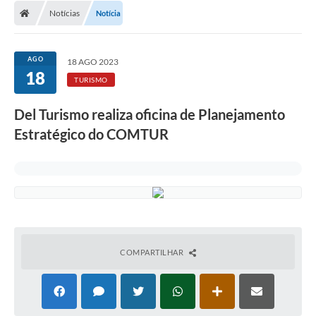
Notícias
Notícia
LICITAÇÕES E CONTRATOS
Secretarias
AGO
18 AGO 2023
18
Leis e Decretos
TURISMO
Cultura
Del Turismo realiza oficina de Planejamento
Estratégico do COMTUR
Nossa Cidade
Notícias
SIC
Ouvidoria
A Prefeitura
COMPARTILHAR
Galeria de Fotos
Galeria de Vídeos