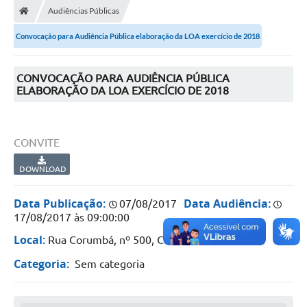
Audiências Públicas
LICITAÇÕES E CONTRATOS
Convocação para Audiência Pública elaboração da LOA exercício de 2018
Secretarias
Leis e Decretos
CONVOCAÇÃO PARA AUDIÊNCIA PÚBLICA
ELABORAÇÃO DA LOA EXERCÍCIO DE 2018
Cultura
Nossa Cidade
CONVITE
Notícias
DOWNLOAD
SIC
Data Publicação:
Data Audiência:
07/08/2017
Ouvidoria
17/08/2017 às 09:00:00
Local:
Rua Corumbá, nº 500, Centro
A Prefeitura
Categoria:
Sem categoria
Galeria de Fotos
Galeria de Vídeos