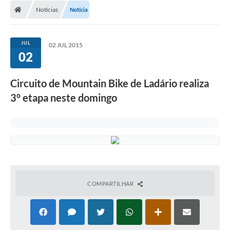
Notícias
Notícia
LICITAÇÕES E CONTRATOS
Secretarias
JUL
02 JUL 2015
02
Leis e Decretos
Cultura
Circuito de Mountain Bike de Ladário realiza
3° etapa neste domingo
Nossa Cidade
Notícias
SIC
Ouvidoria
A Prefeitura
COMPARTILHAR
Galeria de Fotos
Galeria de Vídeos