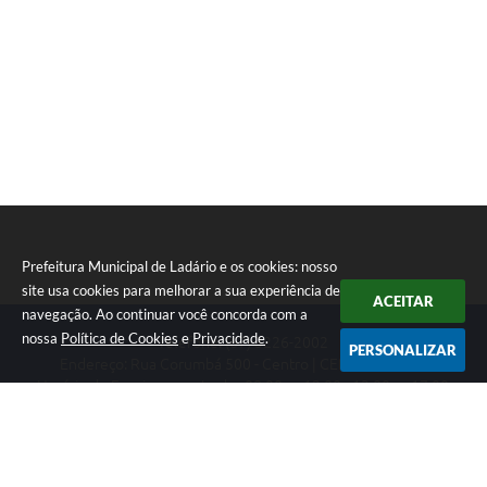
Prefeitura Municipal de Ladário e os cookies: nosso
site usa cookies para melhorar a sua experiência de
ACEITAR
navegação. Ao continuar você concorda com a
nossa
Política de Cookies
e
Privacidade
.
Telefone: (67) 3226-2002
PERSONALIZAR
Endereço: Rua Corumbá 500 - Centro | CEP: 79370-000
Horário de Funcionamento das 08:00 as 12:00 - 13:00 as 17:00
CNPJ: 03.330.453/0001-74
Prefeitura Municipal de Ladário