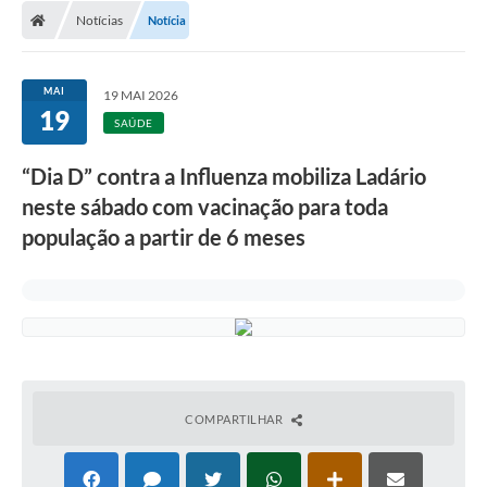
Notícias
Notícia
LICITAÇÕES E CONTRATOS
Secretarias
MAI
19 MAI 2026
19
Leis e Decretos
SAÚDE
Cultura
“Dia D” contra a Influenza mobiliza Ladário
neste sábado com vacinação para toda
Nossa Cidade
população a partir de 6 meses
Notícias
SIC
Ouvidoria
A Prefeitura
COMPARTILHAR
Galeria de Fotos
Galeria de Vídeos