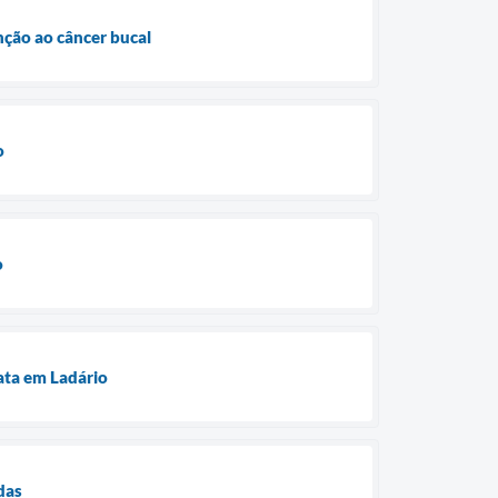
nção ao câncer bucal
o
o
ata em Ladário
das