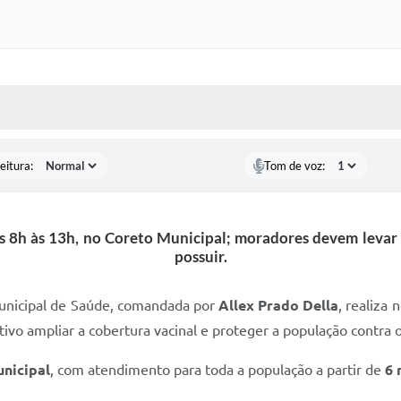
Certidõe
Portal 
Concursos 
 MÍDIAS
RECEBA NOTÍCIAS
selet
Con
eitura:
Tom de voz:
Newsl
as 8h às 13h, no Coreto Municipal; moradores devem levar 
Avali
possuir.
Processo
Municipal de Saúde, comandada por
Allex Prado Della
, realiza
Simplificad
ivo ampliar a cobertura vacinal e proteger a população contra os
nicipal
, com atendimento para toda a população a partir de
6 