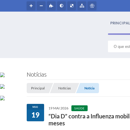
PRINCIPAL
S
NOSS
Notícias
Hin
Principal
Notícias
Notícia
Histór
MAI
19 MAI 2026
SAÚDE
Símbo
19
“Dia D” contra a Influenza mobi
meses
Cultur