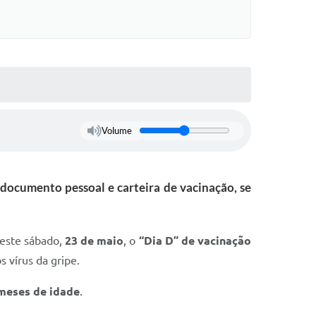
s On-line
Cotação On-Line
do Aluno
Solicitação On-Line
e Processos
ivos
Suporte Quality
tato
Volume
GED
etter
documento pessoal e carteira de vacinação, se
ações
 Seletivo
 neste sábado,
23 de maio
, o
“Dia D” de vacinação
o da SMEL
 vírus da gripe.
meses de idade
.