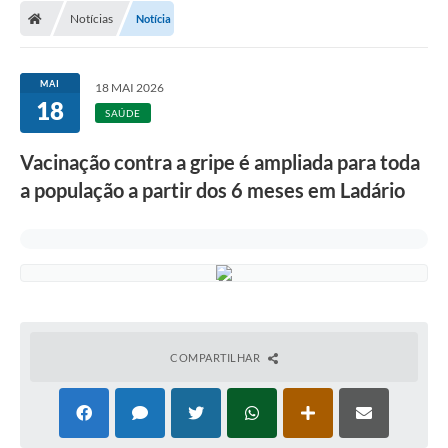
Notícias
Notícia
LICITAÇÕES E CONTRATOS
Secretarias
MAI
18 MAI 2026
18
Leis e Decretos
SAÚDE
Cultura
Vacinação contra a gripe é ampliada para toda
a população a partir dos 6 meses em Ladário
Nossa Cidade
Notícias
SIC
Ouvidoria
A Prefeitura
COMPARTILHAR
Galeria de Fotos
Galeria de Vídeos