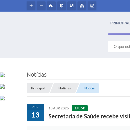
PRINCIPAL
S
NOSS
Notícias
Hin
Principal
Notícias
Notícia
Histór
ABR
13 ABR 2026
SAÚDE
Símbo
13
Secretaria de Saúde recebe visi
Cultur