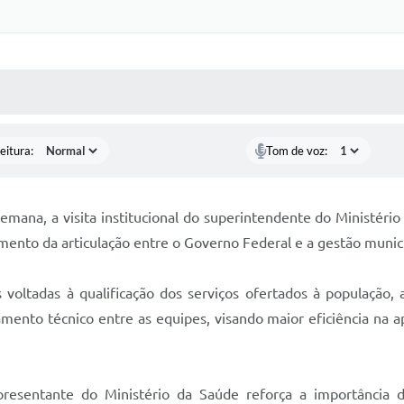
Certidõe
Portal 
 MÍDIAS
RECEBA NOTÍCIAS
Concursos 
selet
eitura:
Tom de voz:
Con
Newsl
emana, a visita institucional do superintendente do Ministér
mento da articulação entre o Governo Federal e a gestão munic
Avali
s voltadas à qualificação dos serviços ofertados à populaçã
Processo
Simplificad
mento técnico entre as equipes, visando maior eficiência na a
resentante do Ministério da Saúde reforça a importância d