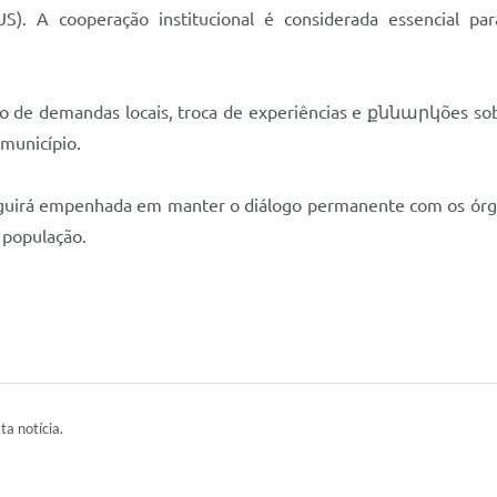
). A cooperação institucional é considerada essencial par
ção de demandas locais, troca de experiências e քննարկões sob
 município.
eguirá empenhada em manter o diálogo permanente com os órgã
 população.
ta notícia.