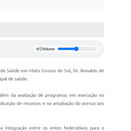
s On-line
Cotação On-Line
do Aluno
Solicitação On-Line
e Processos
ivos
Suporte Quality
Volume
tato
GED
etter
io da Saúde em Mato Grosso do Sul, Dr. Ronaldo de
ipal de saúde.
ações
o, além da avaliação de programas em execução no
 Seletivo
o da SMEL
plicação de recursos e na ampliação do acesso aos
a integração entre os entes federativos para o