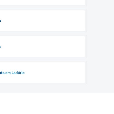
o
o
ata em Ladário