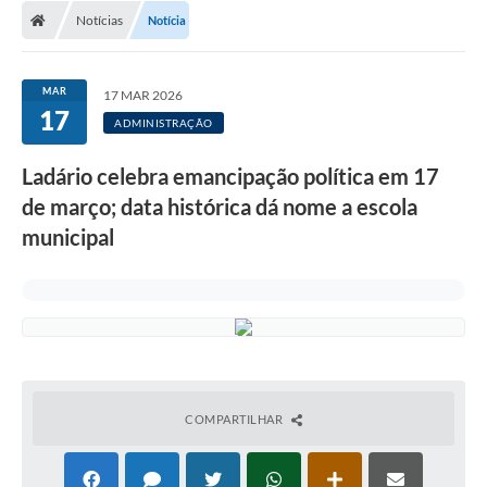
Notícias
Notícia
LICITAÇÕES E CONTRATOS
Secretarias
MAR
17 MAR 2026
17
Leis e Decretos
ADMINISTRAÇÃO
Cultura
Ladário celebra emancipação política em 17
de março; data histórica dá nome a escola
Nossa Cidade
municipal
Notícias
SIC
Ouvidoria
A Prefeitura
COMPARTILHAR
Galeria de Fotos
Galeria de Vídeos