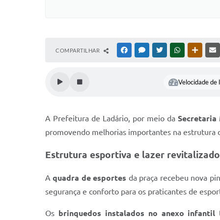
COMPARTILHAR
FACEBOOK
MESSENGER
TWITTER
WHATSAPP
OUTRAS
Velocidade de l
A Prefeitura de Ladário, por meio da
Secretaria
promovendo melhorias importantes na estrutura do
Estrutura esportiva e lazer revitalizad
A
quadra de esportes
da praça recebeu nova pin
segurança e conforto para os praticantes de esport
Os
brinquedos instalados no anexo infantil
t