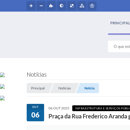
PRINCIPAL
S
NOSS
Notícias
Hin
Principal
Notícias
Notícia
Histór
OUT
06 OUT 2025
INFRAESTRUTURA E SERVIÇOS PÚBL
Símbo
06
Praça da Rua Frederico Aranda g
Cultur