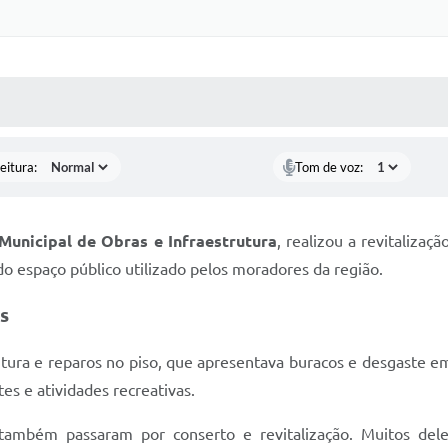
Certidõe
Portal 
 MÍDIAS
RECEBA NOTÍCIAS
Concursos 
selet
eitura:
Tom de voz:
Con
Newsl
 Municipal de Obras e Infraestrutura
, realizou a revitalizaç
 espaço público utilizado pelos moradores da região.
Avali
os
Processo
Simplificad
tura e reparos no piso, que apresentava buracos e desgaste e
es e atividades recreativas.
ambém passaram por conserto e revitalização. Muitos dele