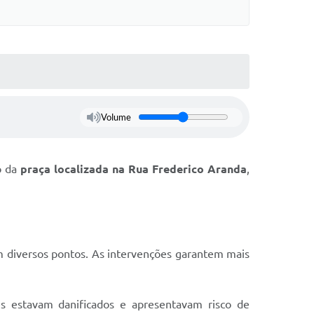
s On-line
Cotação On-Line
do Aluno
Solicitação On-Line
e Processos
ivos
Suporte Quality
Volume
tato
GED
etter
ão da
praça localizada na Rua Frederico Aranda
,
ações
 Seletivo
o da SMEL
m diversos pontos. As intervenções garantem mais
s estavam danificados e apresentavam risco de