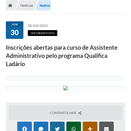
Notícias
Notícia
LICITAÇÕES E CONTRATOS
Secretarias
JUN
30 JUN 2025
30
Leis e Decretos
INFORMATIVOS
Cultura
Inscrições abertas para curso de Assistente
Administrativo pelo programa Qualifica
Nossa Cidade
Ladário
Notícias
SIC
Ouvidoria
A Prefeitura
COMPARTILHAR
Galeria de Fotos
Galeria de Vídeos