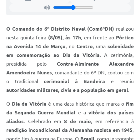
O Comando do 6º Distrito Naval (Com6ºDN)
realizou
nesta quinta-feira
(8/05), às 17h
, em frente ao
Pórtico
na Avenida 14 de Março
, no
Centro
, uma
solenidade
em comemoração ao Dia da Vitória
. A cerimônia,
presidida pelo
Contra-Almirante Alexandre
Amendoeira Nunes
, comandante do 6º DN, contou com
o tradicional
cerimonial à Bandeira
e reuniu
autoridades militares, civis e a população em geral
.
O
Dia da Vitória
é uma data histórica que marca o
fim
da Segunda Guerra Mundial
e a
vitória dos países
aliados
. Celebrado em
8 de maio
, em referência à
rendição incondicional da Alemanha nazista em 1945
,
pondo fim à guerra na Europa. O
Brasil
, como integrante