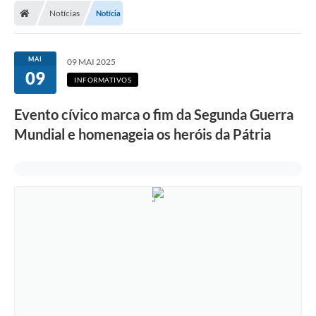
Notícias
Notícia
LICITAÇÕES E CONTRATOS
Secretarias
MAI
09 MAI 2025
09
Leis e Decretos
INFORMATIVOS
Cultura
Evento cívico marca o fim da Segunda Guerra
Mundial e homenageia os heróis da Pátria
Nossa Cidade
Notícias
SIC
Ouvidoria
A Prefeitura
Galeria de Fotos
Galeria de Vídeos