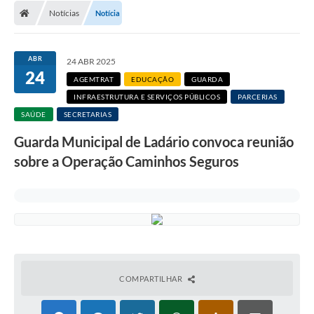
Notícias
Notícia
LICITAÇÕES E CONTRATOS
Secretarias
ABR
24 ABR 2025
24
Leis e Decretos
AGEMTRAT
EDUCAÇÃO
GUARDA
INFRAESTRUTURA E SERVIÇOS PÚBLICOS
PARCERIAS
Cultura
SAÚDE
SECRETARIAS
Nossa Cidade
Guarda Municipal de Ladário convoca reunião
sobre a Operação Caminhos Seguros
Notícias
SIC
Ouvidoria
A Prefeitura
Galeria de Fotos
COMPARTILHAR
Galeria de Vídeos