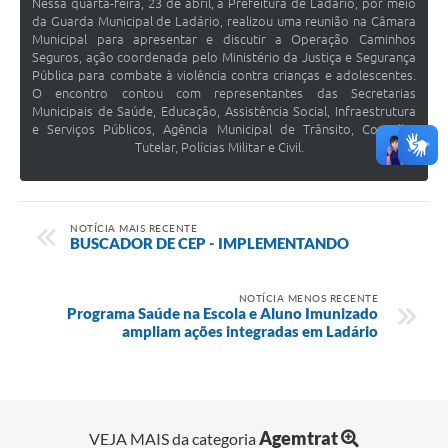
Nessa quarta-feira, 23 de abril, a Prefeitura de Ladário, por meio
da Guarda Municipal de Ladário, realizou uma reunião na Câmara
Municipal para apresentar e discutir a Operação Caminhos
Seguros, ação coordenada pelo Ministério da Justiça e Segurança
Pública para combate à violência contra crianças e adolescentes.
O encontro contou com representantes das Secretarias
Municipais de Saúde, Educação, Assistência Social, Infraestrutura
e Serviços Públicos, Agência Municipal de Trânsito, Conselho
Tutelar, Polícias Militar e Civil.
NOTÍCIA MAIS RECENTE
BUSCADOR DE CEP - IMPLEMENTANDO
NOTÍCIA MENOS RECENTE
Programa Saúde na Escola e Aluno Imunizado
ampliam ações integradas em Ladário
Agemtrat
VEJA MAIS da categoria