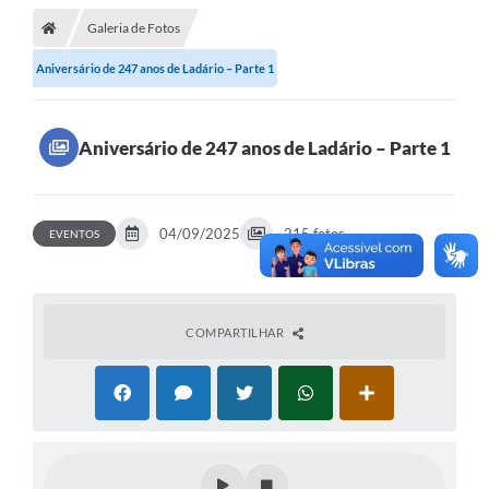
Galeria de Fotos
LICITAÇÕES E CONTRATOS
Aniversário de 247 anos de Ladário – Parte 1
Secretarias
Leis e Decretos
Aniversário de 247 anos de Ladário – Parte 1
Cultura
Nossa Cidade
04/09/2025
215 fotos
EVENTOS
Notícias
SIC
COMPARTILHAR
Ouvidoria
A Prefeitura
Galeria de Fotos
Galeria de Vídeos